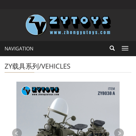
NAVIGATION
Toggl
navig
ZY载具系列/VEHICLES