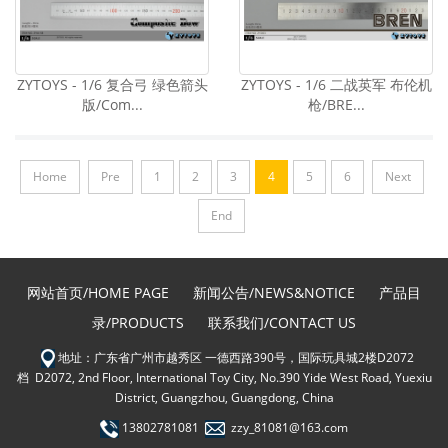
ZYTOYS - 1/6 复合弓 绿色箭头
ZYTOYS - 1/6 二战英军 布伦机
版/Com...
枪/BRE...
Home
Pre
1
2
3
4
5
6
Next
End
网站首页/HOME PAGE
新闻公告/NEWS&NOTICE
产品目
录/PRODUCTS
联系我们/CONTACT US
地址：广东省广州市越秀区 一德西路390号，国际玩具城2楼D2072
档 D2072, 2nd Floor, International Toy City, No.390 Yide West Road, Yuexiu
District, Guangzhou, Guangdong, China
13802781081
zzy_81081@163.com